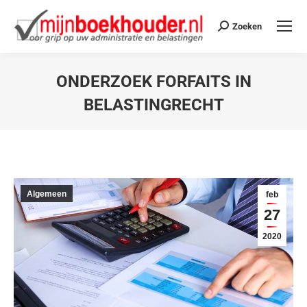
Zoeken
ONDERZOEK FORFAITS IN
BELASTINGRECHT
Je bent hier:
Algemeen
feb
27
2020