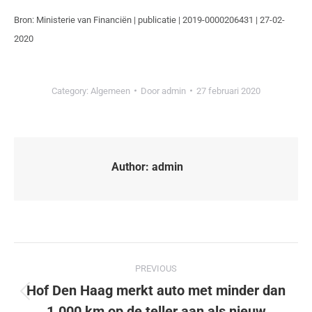
Bron: Ministerie van Financiën | publicatie | 2019-0000206431 | 27-02-
2020
Category:
Algemeen
Door
admin
27 februari 2020
Author:
admin
PREVIOUS
Hof Den Haag merkt auto met minder dan
1.000 km op de teller aan als nieuw