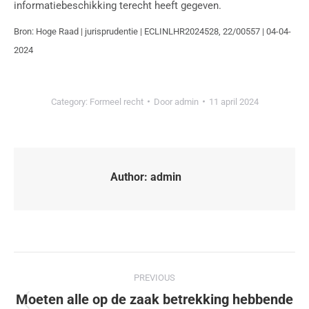
informatiebeschikking terecht heeft gegeven.
Bron: Hoge Raad | jurisprudentie | ECLINLHR2024528, 22/00557 | 04-04-
2024
Category:
Formeel recht
Door
admin
11 april 2024
Author:
admin
PREVIOUS
Moeten alle op de zaak betrekking hebbende