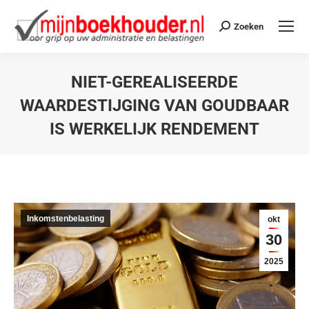
Zoeken
NIET-GEREALISEERDE
WAARDESTIJGING VAN GOUDBAAR
IS WERKELIJK RENDEMENT
Je bent hier:
Inkomstenbelasting
okt
30
2025