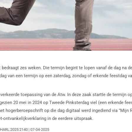
t bedraagt zes weken. Die termijn begint te lopen vanaf de dag na d
dag van een termijn op een zaterdag, zondag of erkende feestdag val
rkeerde toepassing van de Atw. In deze zaak startte de termijn o
zien 20 mei in 2024 op Tweede Pinksterdag viel (een erkende fees
hogerberoepschrift op die dag digitaal werd ingediend via "Mijn Re
t-ontvankelijkverklaring in de eerdere uitspraak.
GHARL:2025:2140 | 07-04-2025