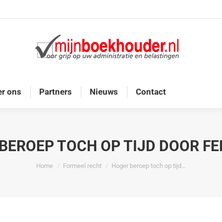
Home
Diensten
Onze doelgroep
Over ons
r ons
Partners
Nieuws
Contact
BEROEP TOCH OP TIJD DOOR F
Je bent hier:
Home
Formeel recht
Hoger beroep toch op tijd…