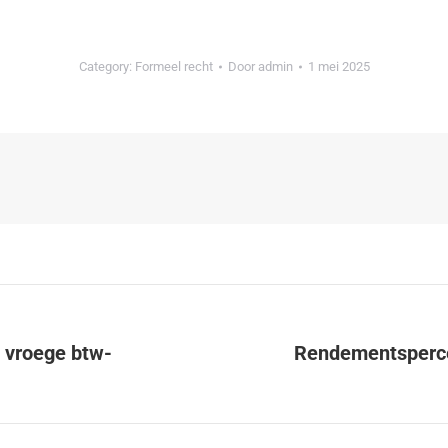
Category:
Formeel recht
Door
admin
1 mei 2025
e vroege btw-
Rendementsperce