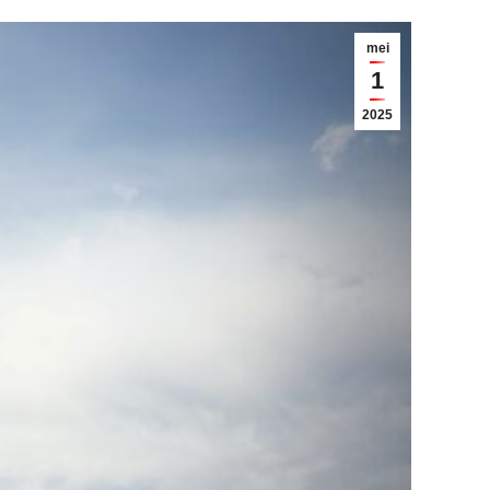
mei
1
2025