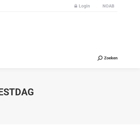
Login
NOAB
Partners
Nieuws
Contact
Zoeken
Zoeken
EESTDAG