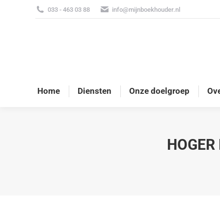
033 - 463 03 88
info@mijnboekhouder.nl
Home
Diensten
Onze doelgroep
Ove
HOGER 