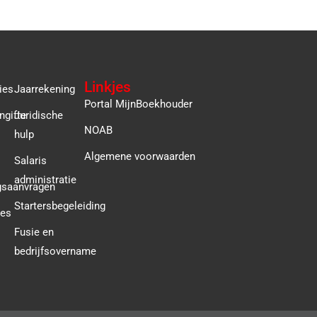
Linkjes
ies
Jaarrekening
Portal MijnBoekhouder
ngifte
Juridische
NOAB
hulp
Algemene voorwaarden
Salaris
administratie
gsaanvragen
Startersbegeleiding
ies
Fusie en
bedrijfsovername