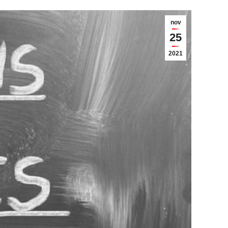
nov
25
2021