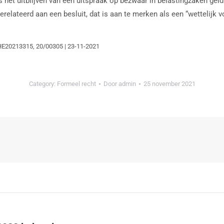
 uitblijven van een uitspraak op bezwaar in belastingzaken geldt n
ateerd aan een besluit, dat is aan te merken als een “wettelijk voo
SHE20213315, 20/00305 | 23-11-2021
Category:
Formeel recht
Door
admin
25 november 2021