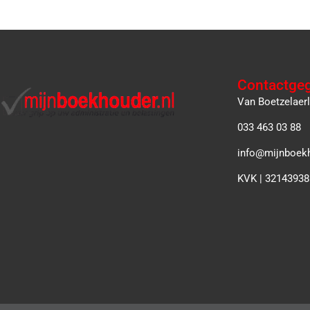
Contactge
Van Boetzelaer
033 463 03 88
info@mijnboekh
KVK | 32143938