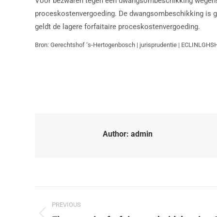
Voor bezwaren tegen een dwangsombeschikking wegens het
proceskostenvergoeding. De dwangsombeschikking is gerel
geldt de lagere forfaitaire proceskostenvergoeding.
Bron: Gerechtshof ‘s-Hertogenbosch | jurisprudentie | ECLINLGH
Author:
admin
PREVIOUS