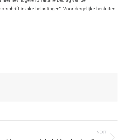
iet het hogere forfaitaire bedrag van de
rschrift inzake belastingen”. Voor dergelijke besluiten
NEXT