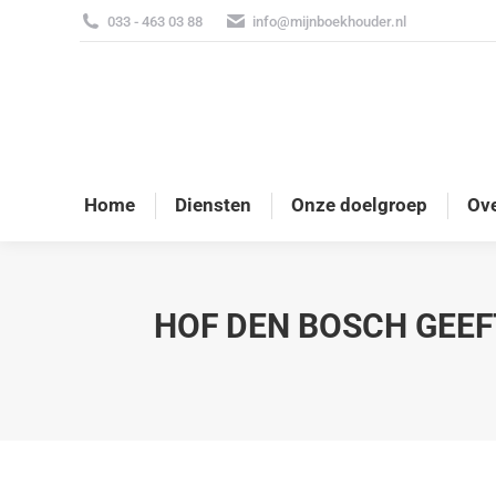
033 - 463 03 88
info@mijnboekhouder.nl
Home
Diensten
Onze doelgroep
Ove
HOF DEN BOSCH GEE