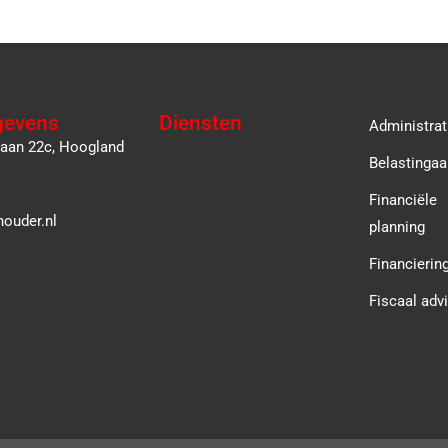
gevens
Diensten
Administrat
laan 22c, Hoogland
Belastingaa
Financiële
ouder.nl
planning
Financierin
Fiscaal adv