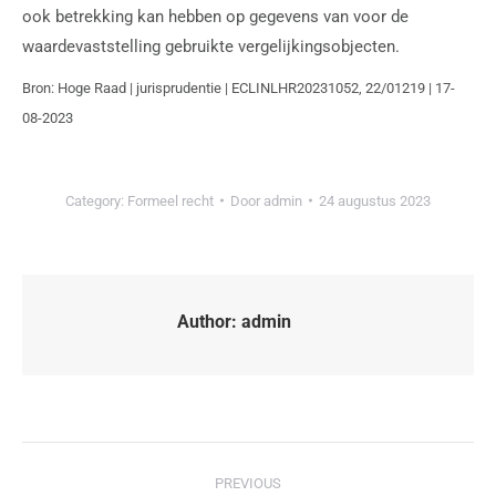
ook betrekking kan hebben op gegevens van voor de
waardevaststelling gebruikte vergelijkingsobjecten.
Bron: Hoge Raad | jurisprudentie | ECLINLHR20231052, 22/01219 | 17-
08-2023
Category:
Formeel recht
Door
admin
24 augustus 2023
Author:
admin
PREVIOUS