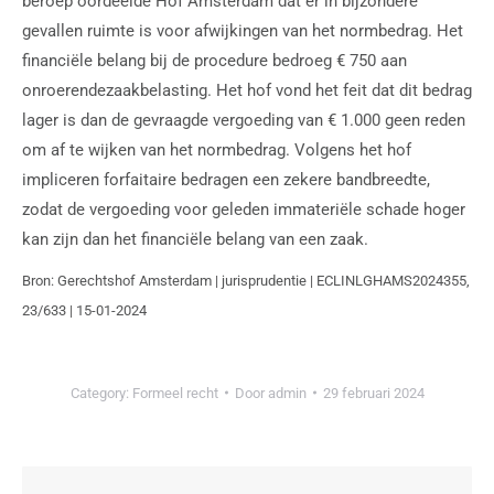
beroep oordeelde Hof Amsterdam dat er in bijzondere
gevallen ruimte is voor afwijkingen van het normbedrag. Het
financiële belang bij de procedure bedroeg € 750 aan
onroerendezaakbelasting. Het hof vond het feit dat dit bedrag
lager is dan de gevraagde vergoeding van € 1.000 geen reden
om af te wijken van het normbedrag. Volgens het hof
impliceren forfaitaire bedragen een zekere bandbreedte,
zodat de vergoeding voor geleden immateriële schade hoger
kan zijn dan het financiële belang van een zaak.
Bron: Gerechtshof Amsterdam | jurisprudentie | ECLINLGHAMS2024355,
23/633 | 15-01-2024
Category:
Formeel recht
Door
admin
29 februari 2024