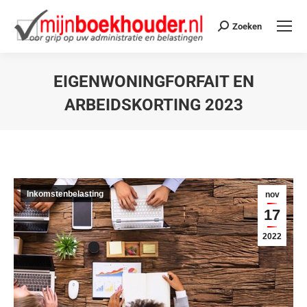
Zoeken
EIGENWONINGFORFAIT EN
ARBEIDSKORTING 2023
Je bent hier:
Inkomstenbelasting
nov
17
2022