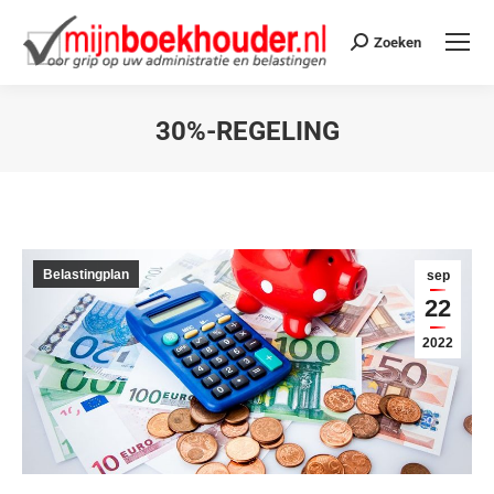
Zoeken
30%-REGELING
Je bent hier:
Belastingplan
sep
22
2022