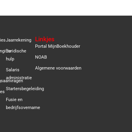
Linkjes
ies
Jaarrekening
Portal MijnBoekhouder
ngifte
Juridische
NOAB
hulp
Algemene voorwaarden
Salaris
administratie
gsaanvragen
Startersbegeleiding
ies
Fusie en
bedrijfsovername