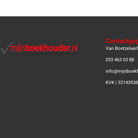
Contactge
Van Boetzelaer
033 463 03 88
info@mijnboekh
KVK | 32143938