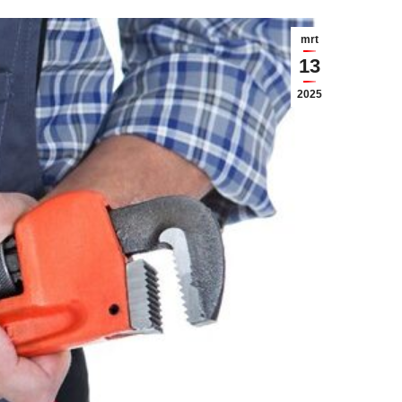
mrt
13
2025