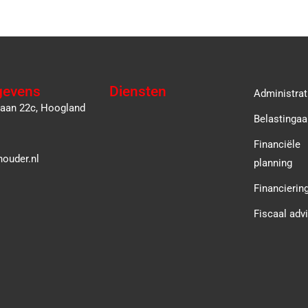
gevens
Diensten
Administrat
laan 22c, Hoogland
Belastingaa
Financiële
ouder.nl
planning
Financierin
Fiscaal adv