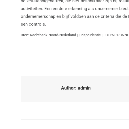
de zelfstandigenaftrek, die niet beschikbaar zijn bij res
activiteiten. Een eerdere erkenning als ondernemer bi
ondernemerschap en blijf voldoen aan de criteria die de 
een controle.
Bron: Rechtbank Noord-Nederland | jurisprudentie | ECLI:NL:RBNNE
Author:
admin