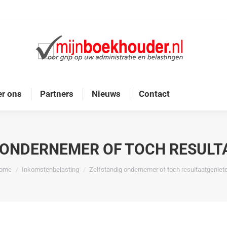
Home
Diensten
Onze doelgroep
Over ons
r ons
Partners
Nieuws
Contact
 ONDERNEMER OF TOCH RESULT
e bent hier:
ome
Inkomstenbelasting
Zelfstandig ondernemer of toch resultaatgeniete