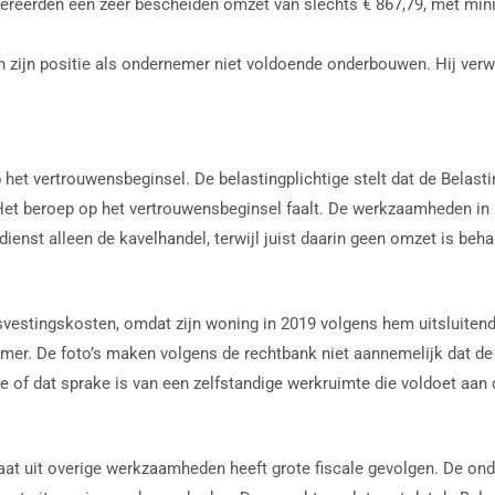
eerden een zeer bescheiden omzet van slechts € 867,79, met minim
zijn positie als ondernemer niet voldoende onderbouwen. Hij verwij
het vertrouwensbeginsel. De belastingplichtige stelt dat de Belast
 Het beroep op het vertrouwensbeginsel faalt. De werkzaamheden in 2
ienst alleen de kavelhandel, terwijl juist daarin geen omzet is beha
isvestingskosten, omdat zijn woning in 2019 volgens hem uitsluitend 
mer. De foto’s maken volgens de rechtbank niet aannemelijk dat de 
de of dat sprake is van een zelfstandige werkruimte die voldoet aan 
at uit overige werkzaamheden heeft grote fiscale gevolgen. De onde