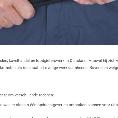
houden, kavelhandel en loodgieterswerk in Duitsland. Hoewel hij zic
inkomsten als resultaat uit overige werkzaamheden. Bovendien weiger
enst om verschillende redenen:
teiten was er slechts één opdrachtgever en ontbraken plannen voor ui