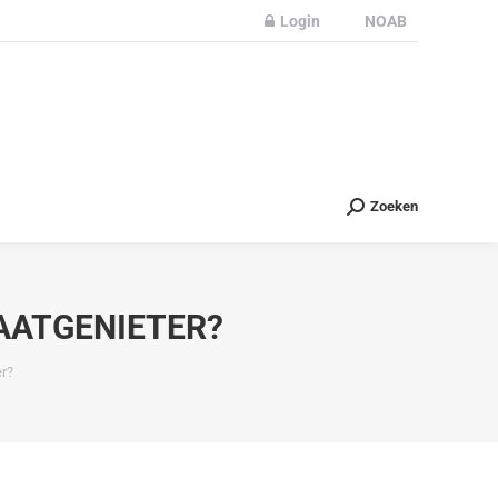
Login
NOAB
Partners
Nieuws
Contact
Zoeken
Zoeken
AATGENIETER?
r?