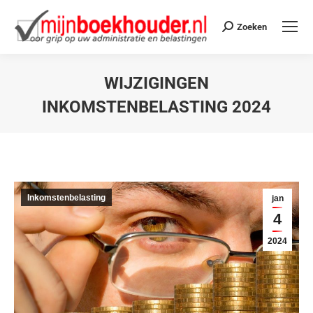
Zoeken
WIJZIGINGEN
INKOMSTENBELASTING 2024
Je bent hier:
Inkomstenbelasting
jan
4
2024