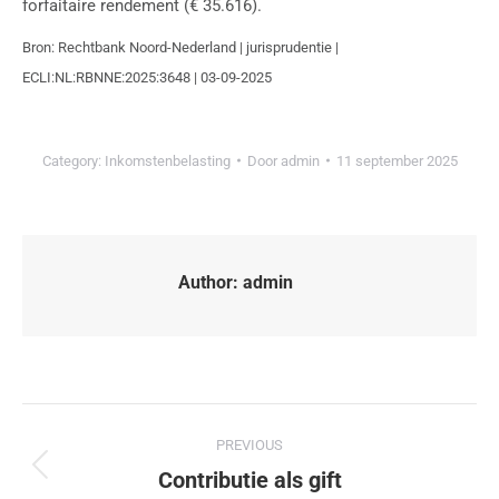
forfaitaire rendement (€ 35.616).
Bron: Rechtbank Noord-Nederland | jurisprudentie |
ECLI:NL:RBNNE:2025:3648 | 03-09-2025
Category:
Inkomstenbelasting
Door
admin
11 september 2025
Author:
admin
PREVIOUS
Contributie als gift