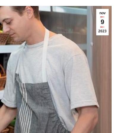
nov
9
2023