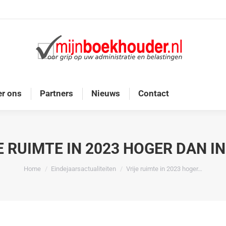
Home
Diensten
Onze doelgroep
Over ons
r ons
Partners
Nieuws
Contact
E RUIMTE IN 2023 HOGER DAN IN
Je bent hier:
Home
Eindejaarsactualiteiten
Vrije ruimte in 2023 hoger…