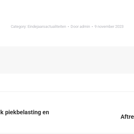
Category:
Eindejaarsactualiteiten
Door
admin
9 november 2023
k piekbelasting en
Aftre