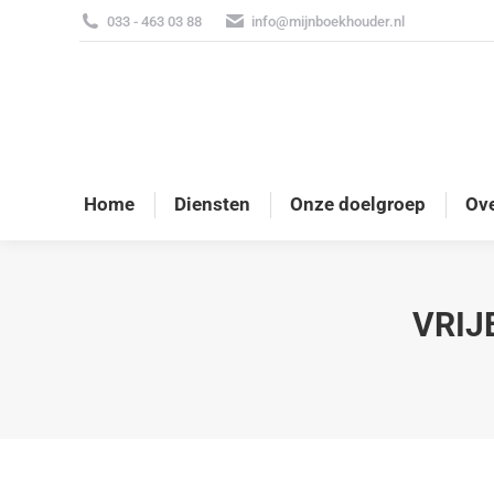
033 - 463 03 88
info@mijnboekhouder.nl
Home
Diensten
Onze doelgroep
Ove
VRIJ