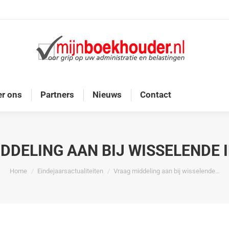
Home
Diensten
Onze doelgroep
Over ons
r ons
Partners
Nieuws
Contact
DDELING AAN BIJ WISSELENDE
Je bent hier:
Home
Eindejaarsactualiteiten
Vraag middeling aan bij wisselende…