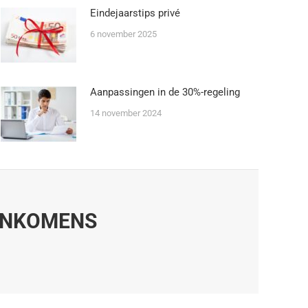
Eindejaarstips privé
6 november 2025
Aanpassingen in de 30%-regeling
14 november 2024
 INKOMENS