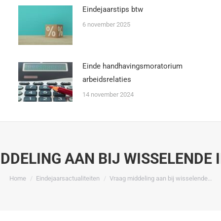
Eindejaarstips btw
6 november 2025
Einde handhavingsmoratorium
arbeidsrelaties
14 november 2024
DDELING AAN BIJ WISSELENDE
Je bent hier:
Home
Eindejaarsactualiteiten
Vraag middeling aan bij wisselende…