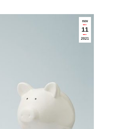
nov
11
2021