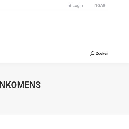
Login
NOAB
Partners
Nieuws
Contact
Zoeken
Zoeken
 INKOMENS