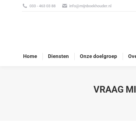
033 - 463 03 88
info@mijnboekhouder.nl
Home
Diensten
Onze doelgroep
Ove
VRAAG MI