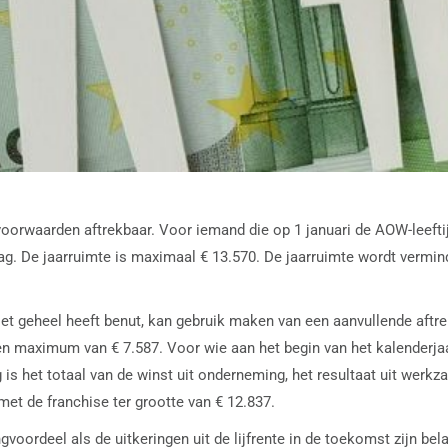
voorwaarden aftrekbaar. Voor iemand die op 1 januari de AOW-leeftij
slag. De jaarruimte is maximaal € 13.570. De jaarruimte wordt ver
 niet geheel heeft benut, kan gebruik maken van een aanvullende af
een maximum van € 7.587. Voor wie aan het begin van het kalenderja
 het totaal van de winst uit onderneming, het resultaat uit werkza
t de franchise ter grootte van € 12.837.
voordeel als de uitkeringen uit de lijfrente in de toekomst zijn belas