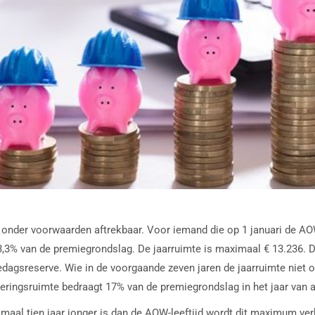
n onder voorwaarden aftrekbaar. Voor iemand die op 1 januari de AOW
1 13,3% van de premiegrondslag. De jaarruimte is maximaal € 13.236
agsreserve. Wie in de voorgaande zeven jaren de jaarruimte niet of
ringsruimte bedraagt 17% van de premiegrondslag in het jaar van a
imaal tien jaar jonger is dan de AOW-leeftijd wordt dit maximum ve