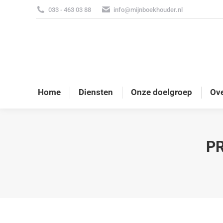
033 - 463 03 88
info@mijnboekhouder.nl
Home
Diensten
Onze doelgroep
Ove
PR