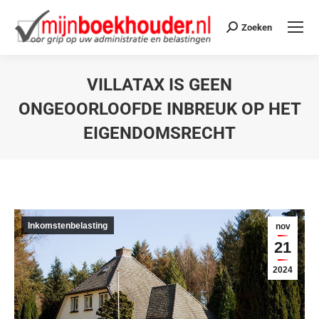
Zoeken
VILLATAX IS GEEN
ONGEOORLOOFDE INBREUK OP HET
EIGENDOMSRECHT
Je bent hier:
Inkomstenbelasting
nov
21
2024