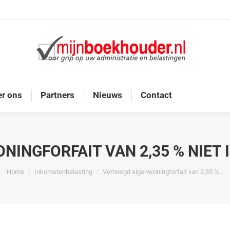
Home
Diensten
Onze doelgroep
Over ons
r ons
Partners
Nieuws
Contact
INGFORFAIT VAN 2,35 % NIET 
Je bent hier:
Home
Inkomstenbelasting
Verhoogd eigenwoningforfait van 2,35 %…