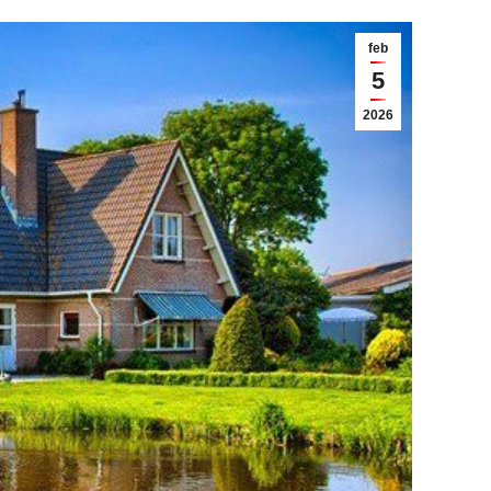
feb
5
2026