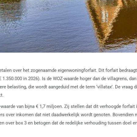
talen over het zogenaamde eigenwoningforfait. Dit forfait bedraag
 1.350.000 in 2026). Is de WOZ-waarde hoger dan de villagrens, dan
hogere belasting, die wordt aangeduid met de term ‘villatax’. De vraag
t.
arde van bijna € 1,7 miljoen. Zij stellen dat dit verhoogde forfait 
ers over inkomen dat niet daadwerkelijk wordt genoten. Bovendien m
ten over box 3 en betogen dat de redelijke verhouding tussen doel e