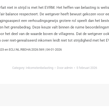
ait niet in strijd is met het EVRM. Het heffen van belasting is we
en fair balance respecteert. De wetgever heeft bewust gekozen voor 
ggingsaspect een verhoudingsgewijs grotere rol speelt dan het bes
n het grensbedrag. Deze keuze valt binnen de ruime beoordelingsm
t voor het deel van de waarde boven de villagrens. Dat de wetgever
over niet-gerealiseerd inkomen leidt niet tot strijdigheid met het 
:523 en ECLI:NL:RBDHA:2026:569 | 04-01-2026
Category:
Inkomstenbelasting
Door
admin
5 februari 2026