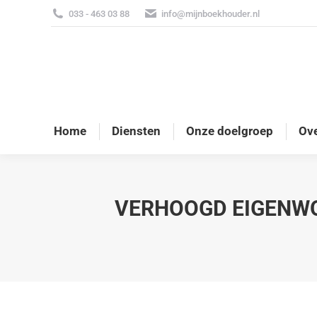
033 - 463 03 88
info@mijnboekhouder.nl
Home
Diensten
Onze doelgroep
Ove
VERHOOGD EIGENWON