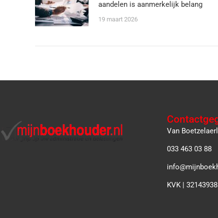
aandelen is aanmerkelijk belang
19 maart 2026
Contactge
Van Boetzelaer
033 463 03 88
info@mijnboekh
KVK | 32143938