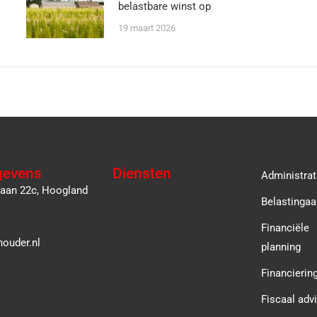
belastbare winst op
19 maart 2026
gevens
Diensten
Administrat
laan 22c, Hoogland
Belastingaa
Financiële
ouder.nl
planning
Financierin
Fiscaal adv