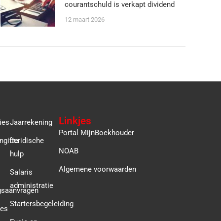
courantschuld is verkapt dividend
12 maart 2026
Linkjes
ies
Jaarrekening
Portal MijnBoekhouder
ngifte
Juridische
NOAB
hulp
Algemene voorwaarden
Salaris
administratie
gsaanvragen
Startersbegeleiding
ies