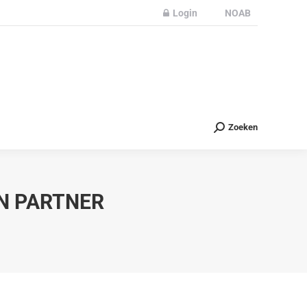
Login
NOAB
Partners
Nieuws
Contact
Zoeken
Zoeken
N PARTNER