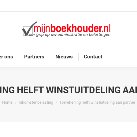
Home
Diensten
Onze doelgroep
Over ons
r ons
Partners
Nieuws
Contact
ING HELFT WINSTUITDELING AA
Je bent hier:
Home
Inkomstenbelasting
Toerekening helft winstuitdeling aan partner