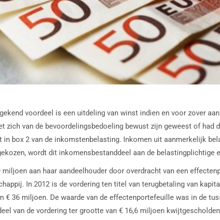
kend voordeel is een uitdeling van winst indien en voor zover aa
 zich van de bevoordelingsbedoeling bewust zijn geweest of had da
last in box 2 van de inkomstenbelasting. Inkomen uit aanmerkelijk 
kozen, wordt dit inkomensbestanddeel aan de belastingplichtige en 
9 miljoen aan haar aandeelhouder door overdracht van een effectenp
ppij. In 2012 is de vordering ten titel van terugbetaling van kapi
 36 miljoen. De waarde van de effectenportefeuille was in de tusse
eel van de vordering ter grootte van € 16,6 miljoen kwijtgescholden