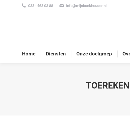
033 - 463 03 88
info@mijnboekhouder.nl
Home
Diensten
Onze doelgroep
Ove
TOEREKEN