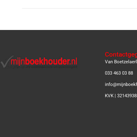
Contactge
Van Boetzelaer
033 463 03 88
info@mijnboekh
KVK | 32143938