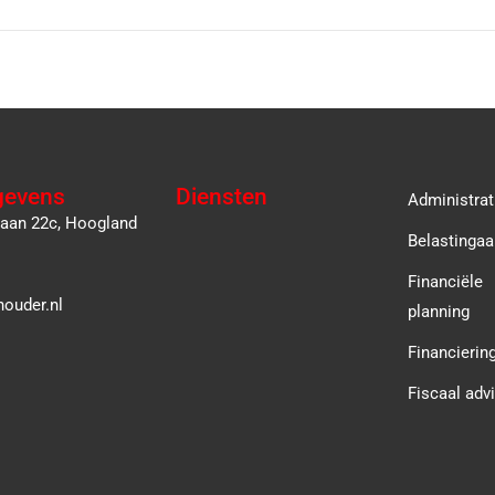
gevens
Diensten
Administrat
laan 22c, Hoogland
Belastingaa
Financiële
ouder.nl
planning
Financierin
Fiscaal adv