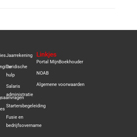
Linkjes
ies
Jaarrekening
Portal MijnBoekhouder
ngifte
Juridische
NOAB
hulp
Algemene voorwaarden
Salaris
administratie
gsaanvragen
Startersbegeleiding
ies
Fusie en
bedrijfsovername