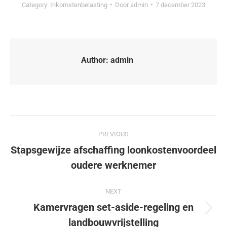
Category:
Inkomstenbelasting
Door
admin
7 december 2023
Author:
admin
PREVIOUS
Stapsgewijze afschaffing loonkostenvoordeel
oudere werknemer
NEXT
Kamervragen set-aside-regeling en
landbouwvrijstelling