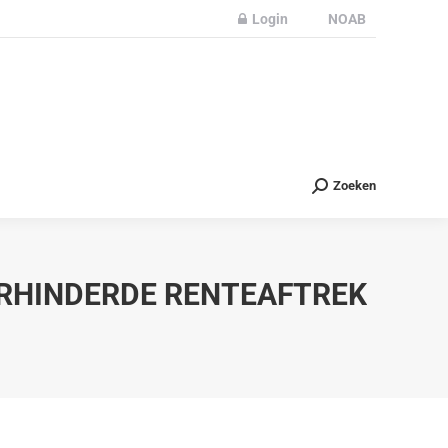
Login
NOAB
Partners
Nieuws
Contact
Zoeken
Zoeken
ERHINDERDE RENTEAFTREK