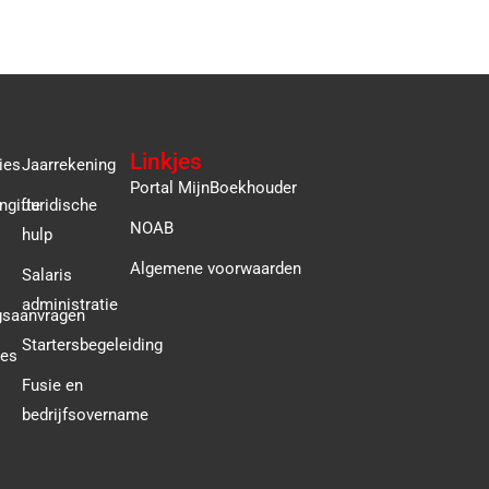
Linkjes
ies
Jaarrekening
Portal MijnBoekhouder
ngifte
Juridische
NOAB
hulp
Algemene voorwaarden
Salaris
administratie
gsaanvragen
Startersbegeleiding
ies
Fusie en
bedrijfsovername