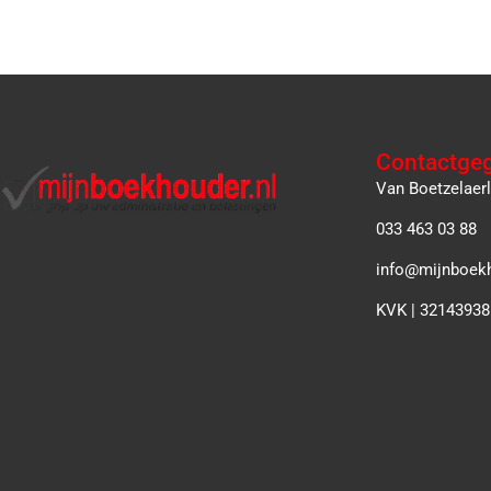
Contactge
Van Boetzelaer
033 463 03 88
info@mijnboekh
KVK | 32143938