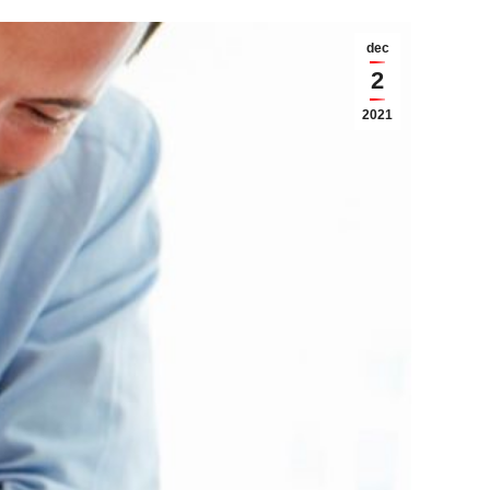
dec
2
2021