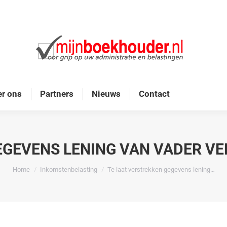
Home
Diensten
Onze doelgroep
Over ons
r ons
Partners
Nieuws
Contact
EGEVENS LENING VAN VADER V
Je bent hier:
Home
Inkomstenbelasting
Te laat verstrekken gegevens lening…