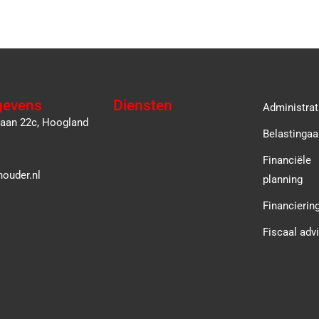
gevens
Diensten
Administrat
laan 22c, Hoogland
Belastingaa
Financiële
ouder.nl
planning
Financierin
Fiscaal adv