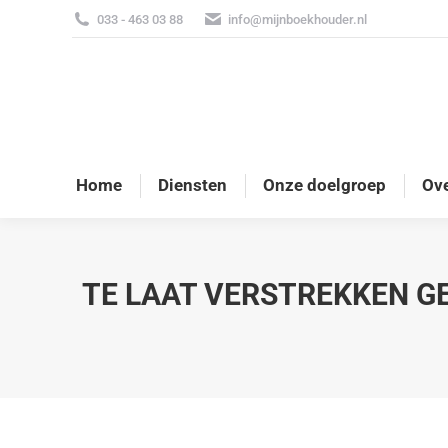
033 - 463 03 88
info@mijnboekhouder.nl
Home
Diensten
Onze doelgroep
Ove
TE LAAT VERSTREKKEN G