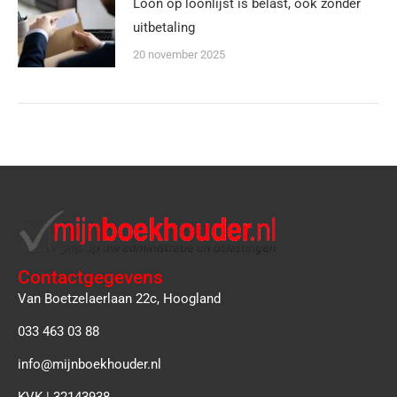
Loon op loonlijst is belast, ook zonder
uitbetaling
20 november 2025
Contactgegevens
Van Boetzelaerlaan 22c, Hoogland
033 463 03 88
info@mijnboekhouder.nl
KVK | 32143938