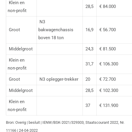
Klein en
28,5
€ 84.000
non-profit
N3
Groot
bakwagenchassis
16,9
€ 56.700
boven 18 ton
Middelgroot
24,3
€ 81.500
Klein en
31,7
€ 106.300
non-profit
Groot
N3 oplegger-trekker
20
€ 72.700
Middelgroot
28,5
€ 102.300
Klein en
37
€ 131.900
non-profit
Bron: Overig | besluit | IENW/BSK-2021/329303, Staatscourant 2022, Nr.
11166 | 24-04-2022