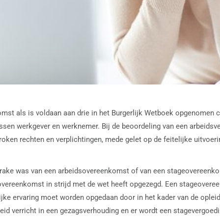
mst als is voldaan aan drie in het Burgerlijk Wetboek opgenomen cri
ssen werkgever en werknemer. Bij de beoordeling van een arbeidsver
oken rechten en verplichtingen, mede gelet op de feitelijke uitvoer
 sprake was van een arbeidsovereenkomst of van een stageovereenko
overeenkomst in strijd met de wet heeft opgezegd. Een stageover
e ervaring moet worden opgedaan door in het kader van de opleiding
id verricht in een gezagsverhouding en er wordt een stagevergoedin