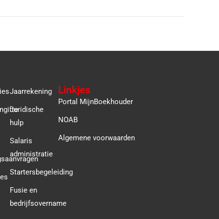
Linkjes
ies
Jaarrekening
Portal MijnBoekhouder
ngifte
Juridische
NOAB
hulp
Algemene voorwaarden
Salaris
administratie
gsaanvragen
Startersbegeleiding
ies
Fusie en
bedrijfsovername