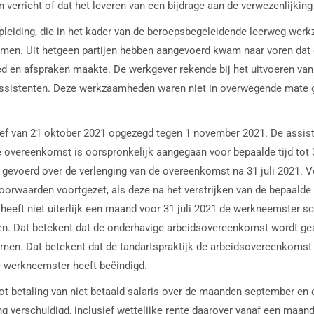
verricht of dat het leveren van een bijdrage aan de verwezenlijkin
pleiding, die in het kader van de beroepsbegeleidende leerweg werk
n. Uit hetgeen partijen hebben aangevoerd kwam naar voren dat de
 en afspraken maakte. De werkgever rekende bij het uitvoeren van
assistenten. Deze werkzaamheden waren niet in overwegende mate ge
rief van 21 oktober 2021 opgezegd tegen 1 november 2021. De assist
overeenkomst is oorspronkelijk aangegaan voor bepaalde tijd tot 
 gevoerd over de verlenging van de overeenkomst na 31 juli 2021.
oorwaarden voortgezet, als deze na het verstrijken van de bepaalde
eeft niet uiterlijk een maand voor 31 juli 2021 de werkneemster sch
 Dat betekent dat de onderhavige arbeidsovereenkomst wordt geacht 
men. Dat betekent dat de tandartspraktijk de arbeidsovereenkomst
 werkneemster heeft beëindigd.
tot betaling van niet betaald salaris over de maanden september en
ing verschuldigd, inclusief wettelijke rente daarover vanaf een ma