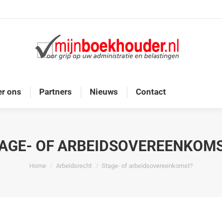
Home
Diensten
Onze doelgroep
Over ons
r ons
Partners
Nieuws
Contact
AGE- OF ARBEIDSOVEREENKOM
Je bent hier:
Home
Arbeidsrecht
Stage- of arbeidsovereenkomst?