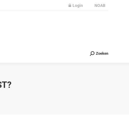
Login
NOAB
Partners
Nieuws
Contact
Zoeken
Zoeken
ST?