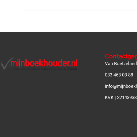
Contactge
Van Boetzelaer
033 463 03 88
info@mijnboekh
KVK | 32143938