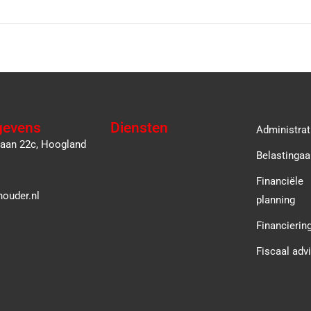
gevens
Diensten
Administrat
laan 22c, Hoogland
Belastingaa
Financiële
ouder.nl
planning
Financierin
Fiscaal adv