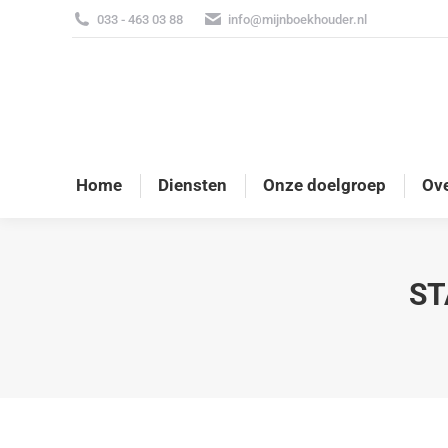
033 - 463 03 88
info@mijnboekhouder.nl
Home
Diensten
Onze doelgroep
Ove
ST