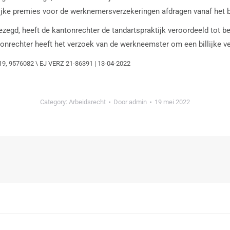
ijke premies voor de werknemersverzekeringen afdragen vanaf het be
zegd, heeft de kantonrechter de tandartspraktijk veroordeeld tot 
tonrechter heeft het verzoek van de werkneemster om een billijke 
9, 9576082 \ EJ VERZ 21-86391 | 13-04-2022
Category:
Arbeidsrecht
Door
admin
19 mei 2022