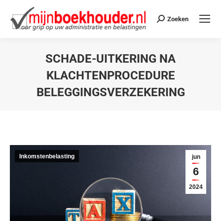
Zoeken
SCHADE-UITKERING NA
KLACHTENPROCEDURE
BELEGGINGSVERZEKERING
Je bent hier:
Inkomstenbelasting
jun
6
2024