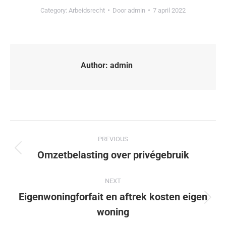
Category:
Arbeidsrecht
Door
admin
7 april 2022
Author:
admin
PREVIOUS
Omzetbelasting over privégebruik
NEXT
Eigenwoningforfait en aftrek kosten eigen
woning