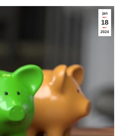
jan
18
2024