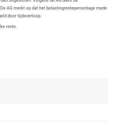
den uitgesloten. Volgens de AG dient de
en. De AG merkt op dat het belastingrentepercentage mede
ld door tijdsverloop.
ke rente.