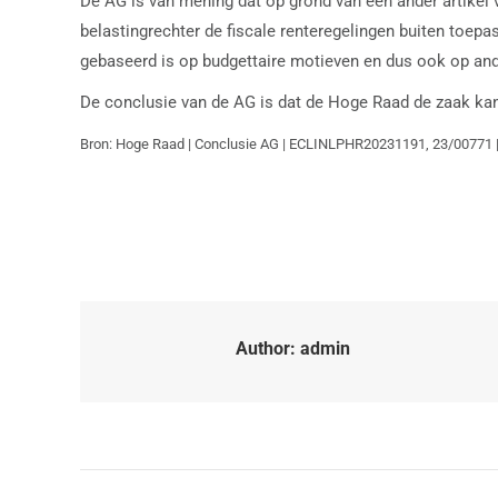
De AG is van mening dat op grond van een ander artike
belastingrechter de fiscale renteregelingen buiten toepa
gebaseerd is op budgettaire motieven en dus ook op and
De conclusie van de AG is dat de Hoge Raad de zaak kan
Bron: Hoge Raad | Conclusie AG | ECLINLPHR20231191, 23/00771 
Author:
admin