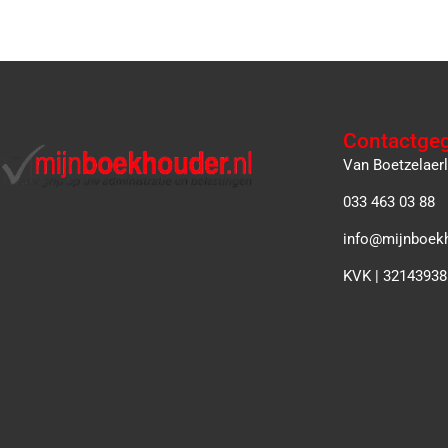
Contactge
Van Boetzelaer
033 463 03 88
info@mijnboekh
KVK | 32143938