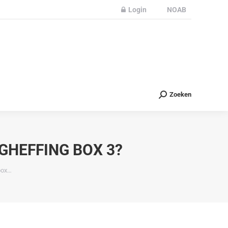
Login
NOAB
Partners
Nieuws
Contact
Zoeken
Zoeken
HEFFING BOX 3?
box…