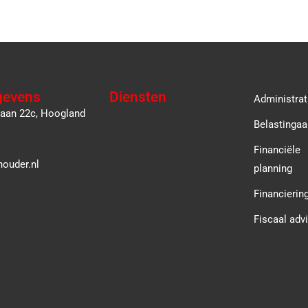
gevens
Diensten
Administrat
laan 22c, Hoogland
Belastingaa
Financiële
ouder.nl
planning
Financierin
Fiscaal adv