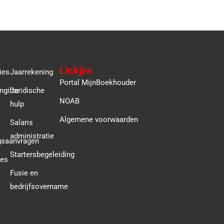
Linkjes
ies
Jaarrekening
Portal MijnBoekhouder
ngifte
Juridische
NOAB
hulp
Algemene voorwaarden
Salaris
administratie
gsaanvragen
Startersbegeleiding
ies
Fusie en
bedrijfsovername