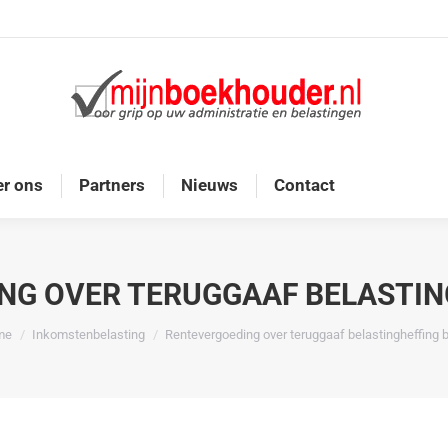
Home
Diensten
Onze doelgroep
Over ons
r ons
Partners
Nieuws
Contact
NG OVER TERUGGAAF BELASTING
bent hier:
me
Inkomstenbelasting
Rentevergoeding over teruggaaf belastingheffing 