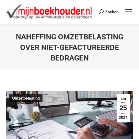
Zoeken
NAHEFFING OMZETBELASTING
OVER NIET-GEFACTUREERDE
BEDRAGEN
Je bent hier:
Omzetbelasting
jan
25
2024