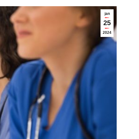
jan
25
2024