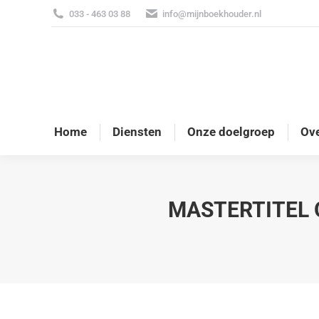
033 - 463 03 88
info@mijnboekhouder.nl
Home
Diensten
Onze doelgroep
Ove
MASTERTITEL 