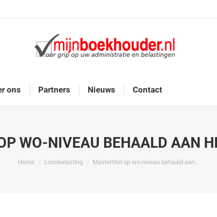
Home
Diensten
Onze doelgroep
Over ons
r ons
Partners
Nieuws
Contact
OP WO-NIVEAU BEHAALD AAN H
Je bent hier:
Home
Loonbelasting
Mastertitel op wo-niveau behaald aan…