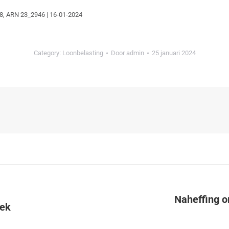
8, ARN 23_2946 | 16-01-2024
Category:
Loonbelasting
Door
admin
25 januari 2024
Naheffing o
oek