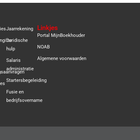
Linkjes
ies
Jaarrekening
Portal MijnBoekhouder
ngifte
Juridische
NOAB
hulp
Algemene voorwaarden
Salaris
administratie
gsaanvragen
Startersbegeleiding
ies
Fusie en
bedrijfsovername