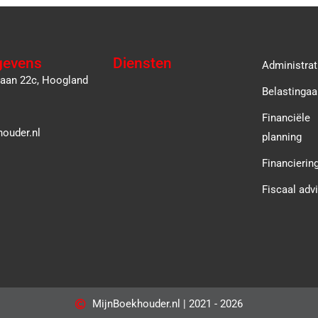
gevens
Diensten
Administrat
laan 22c, Hoogland
Belastingaa
Financiële
ouder.nl
planning
Financierin
Fiscaal adv
MijnBoekhouder.nl | 2021 - 2026