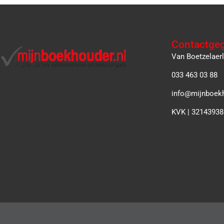
Contactge
Van Boetzelaer
033 463 03 88
info@mijnboekh
KVK | 32143938