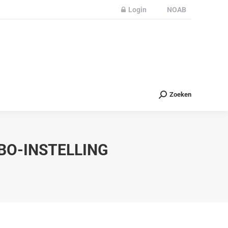
Login
NOAB
Partners
Nieuws
Contact
Zoeken
Zoeken
BO-INSTELLING