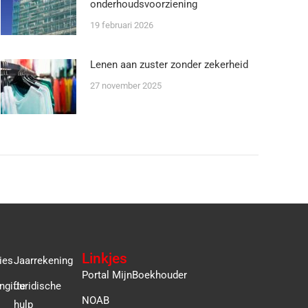
onderhoudsvoorziening
19 februari 2026
Lenen aan zuster zonder zekerheid
27 november 2025
Linkjes
ies
Jaarrekening
Portal MijnBoekhouder
ngifte
Juridische
NOAB
hulp