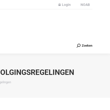
Login
NOAB
Partners
Nieuws
Contact
Zoeken
Zoeken
VOLGINGSREGELINGEN
gelingen