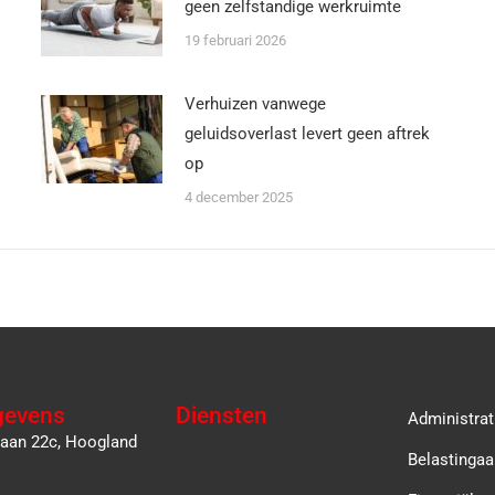
geen zelfstandige werkruimte
19 februari 2026
Verhuizen vanwege
geluidsoverlast levert geen aftrek
op
4 december 2025
gevens
Diensten
Administrat
laan 22c, Hoogland
Belastingaa