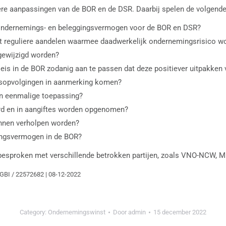
rdere aanpassingen van de BOR en de DSR. Daarbij spelen de volgende
ondernemings- en beleggingsvermogen voor de BOR en DSR?
t reguliere aandelen waarmee daadwerkelijk ondernemingsrisico w
 gewijzigd worden?
seis in de BOR zodanig aan te passen dat deze positiever uitpakken v
ijfsopvolgingen in aanmerking komen?
en eenmalige toepassing?
erd en in aangiftes worden opgenomen?
unnen verholpen worden?
gingsvermogen in de BOR?
 besproken met verschillende betrokken partijen, zoals VNO-NCW, 
DGBI / 22572682 | 08-12-2022
Category:
Ondernemingswinst
Door
admin
15 december 2022