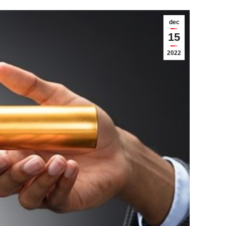
dec
15
2022