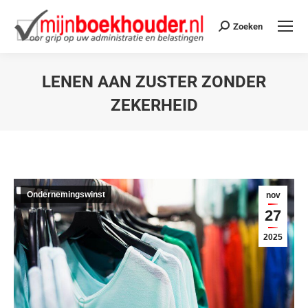
Zoeken
LENEN AAN ZUSTER ZONDER
ZEKERHEID
Je bent hier:
Ondernemingswinst
nov
27
2025