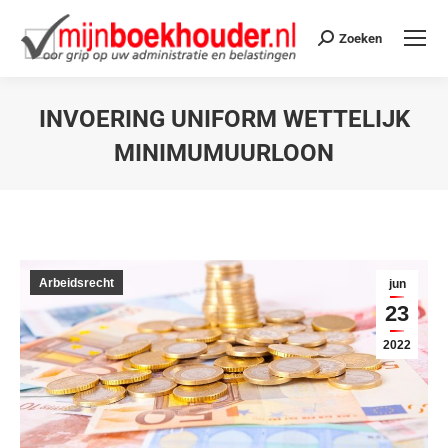
Zoeken
INVOERING UNIFORM WETTELIJK
MINIMUMUURLOON
Je bent hier:
Arbeidsrecht
jun
23
2022