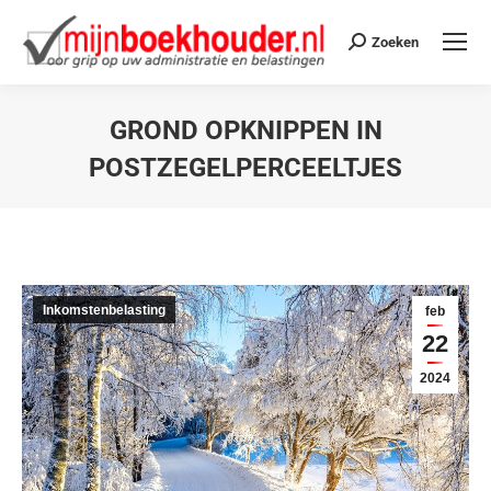
Zoeken
GROND OPKNIPPEN IN
POSTZEGELPERCEELTJES
Je bent hier:
Inkomstenbelasting
feb
22
2024