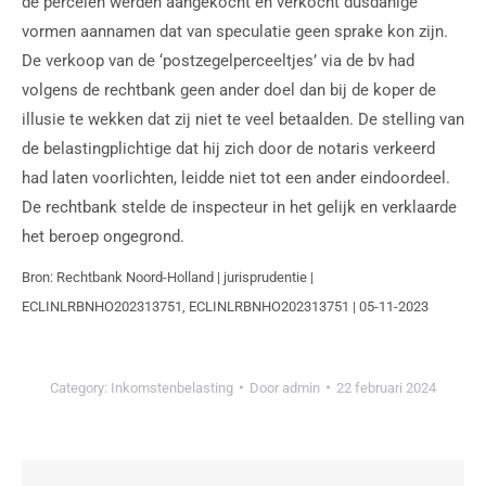
de percelen werden aangekocht en verkocht dusdanige
vormen aannamen dat van speculatie geen sprake kon zijn.
De verkoop van de ‘postzegelperceeltjes’ via de bv had
volgens de rechtbank geen ander doel dan bij de koper de
illusie te wekken dat zij niet te veel betaalden. De stelling van
de belastingplichtige dat hij zich door de notaris verkeerd
had laten voorlichten, leidde niet tot een ander eindoordeel.
De rechtbank stelde de inspecteur in het gelijk en verklaarde
het beroep ongegrond.
Bron: Rechtbank Noord-Holland | jurisprudentie |
ECLINLRBNHO202313751, ECLINLRBNHO202313751 | 05-11-2023
Category:
Inkomstenbelasting
Door
admin
22 februari 2024