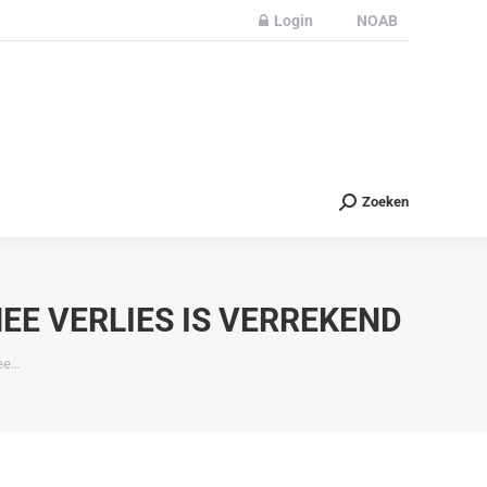
Login
NOAB
Partners
Nieuws
Contact
Zoeken
Zoeken
E VERLIES IS VERREKEND
mee…