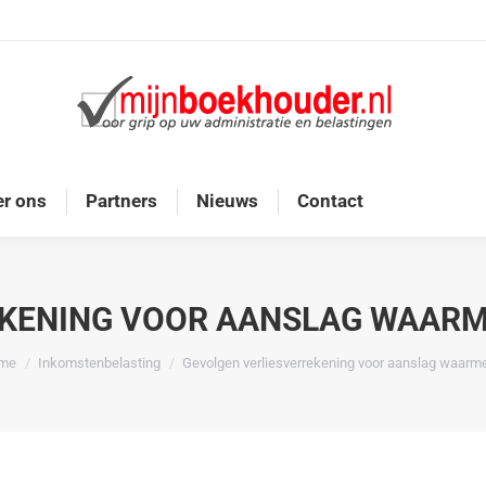
Home
Diensten
Onze doelgroep
Over ons
r ons
Partners
Nieuws
Contact
KENING VOOR AANSLAG WAARME
bent hier:
me
Inkomstenbelasting
Gevolgen verliesverrekening voor aanslag waar