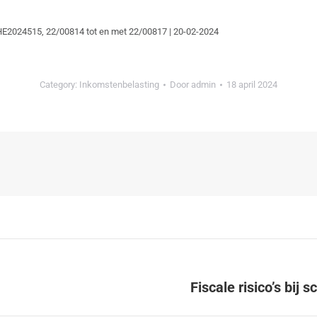
HE2024515, 22/00814 tot en met 22/00817 | 20-02-2024
Category:
Inkomstenbelasting
Door
admin
18 april 2024
Fiscale risico’s bi