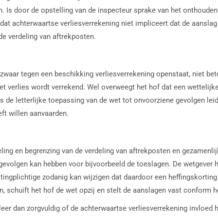
. Is door de opstelling van de inspecteur sprake van het onthoude
dat achterwaartse verliesverrekening niet impliceert dat de aanslag 
e verdeling van aftrekposten.
t bezwaar tegen een beschikking verliesverrekening openstaat, niet
t verlies wordt verrekend. Wel overweegt het hof dat een wettelijk
s de letterlijke toepassing van de wet tot onvoorziene gevolgen lei
ft willen aanvaarden.
geling en begrenzing van de verdeling van aftrekposten en gezamen
gevolgen kan hebben voor bijvoorbeeld de toeslagen. De wetgever h
tingplichtige zodanig kan wijzigen dat daardoor een heffingskorti
, schuift het hof de wet opzij en stelt de aanslagen vast conform h
er dan zorgvuldig of de achterwaartse verliesverrekening invloed hee