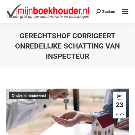
Zoeken
GERECHTSHOF CORRIGEERT
ONREDELIJKE SCHATTING VAN
INSPECTEUR
Je bent hier:
Ondernemingswinst
jan
23
2025