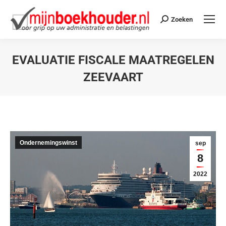
Zoeken
EVALUATIE FISCALE MAATREGELEN
ZEEVAART
Je bent hier:
Ondernemingswinst
sep
8
2022