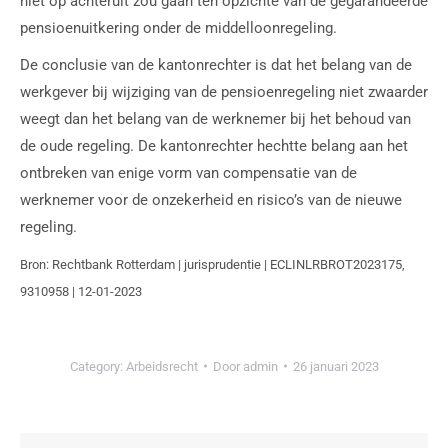
niet op achteruit zou gaan ten opzichte van de gegarandeerde
pensioenuitkering onder de middelloonregeling.
De conclusie van de kantonrechter is dat het belang van de
werkgever bij wijziging van de pensioenregeling niet zwaarder
weegt dan het belang van de werknemer bij het behoud van
de oude regeling. De kantonrechter hechtte belang aan het
ontbreken van enige vorm van compensatie van de
werknemer voor de onzekerheid en risico’s van de nieuwe
regeling.
Bron: Rechtbank Rotterdam | jurisprudentie | ECLINLRBROT2023175,
9310958 | 12-01-2023
Category:
Arbeidsrecht
Door
admin
26 januari 2023