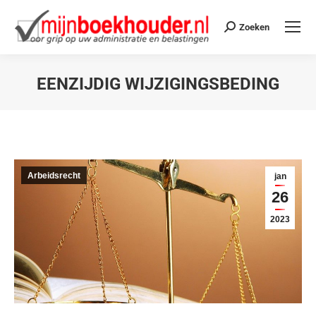
Zoeken
EENZIJDIG WIJZIGINGSBEDING
Je bent hier:
Arbeidsrecht
jan
26
2023