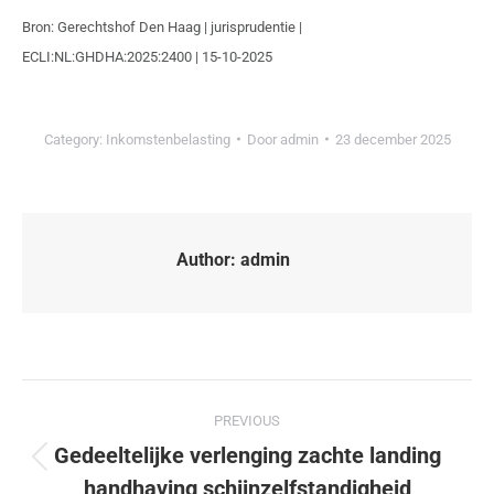
Bron: Gerechtshof Den Haag | jurisprudentie |
ECLI:NL:GHDHA:2025:2400 | 15-10-2025
Category:
Inkomstenbelasting
Door
admin
23 december 2025
Author:
admin
PREVIOUS
Gedeeltelijke verlenging zachte landing
handhaving schijnzelfstandigheid