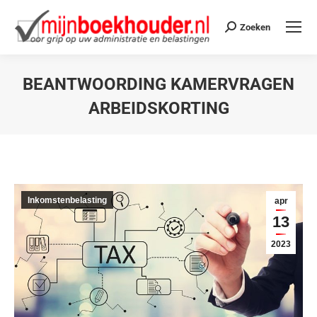
Zoeken
BEANTWOORDING KAMERVRAGEN
ARBEIDSKORTING
Je bent hier:
Inkomstenbelasting
apr
13
2023