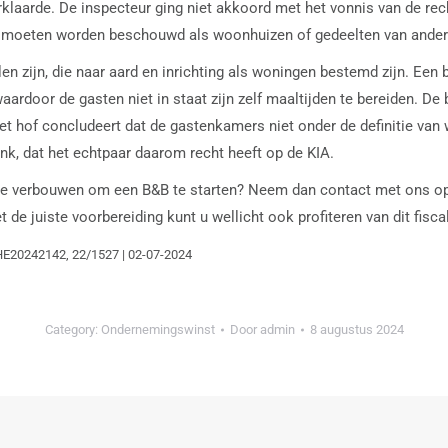
rklaarde. De inspecteur ging niet akkoord met het vonnis van de rec
moeten worden beschouwd als woonhuizen of gedeelten van andere
n zijn, die naar aard en inrichting als woningen bestemd zijn. Een 
ardoor de gasten niet in staat zijn zelf maaltijden te bereiden. D
 hof concludeert dat de gastenkamers niet onder de definitie van 
nk, dat het echtpaar daarom recht heeft op de KIA.
te verbouwen om een B&B te starten? Neem dan contact met ons op 
e juiste voorbereiding kunt u wellicht ook profiteren van dit fisca
SHE20242142, 22/1527 | 02-07-2024
Category:
Ondernemingswinst
Door
admin
8 augustus 2024