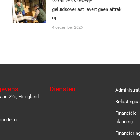
Verhuizen vanwege
geluidsoverlast levert geen aftrek
op
4 december 2025
gevens
Diensten
Administrat
laan 22c, Hoogland
Belastingaa
Financiële
ouder.nl
planning
Financierin