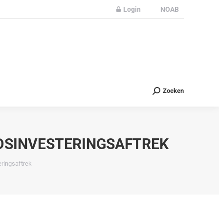
Login
NOAB
Partners
Nieuws
Contact
Zoeken
Zoeken
DSINVESTERINGSAFTREK
ringsaftrek