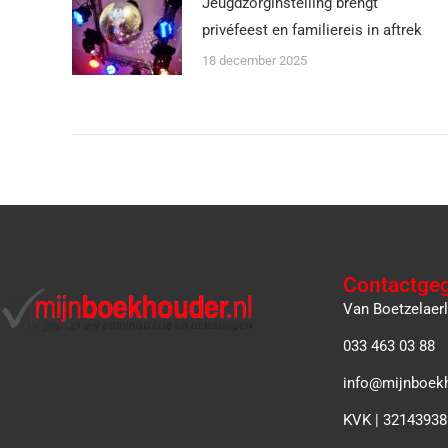
Jeugdzorginstelling brengt
privéfeest en familiereis in aftrek
18 december 2025
Contactge
Van Boetzelaer
033 463 03 88
info@mijnboekh
KVK | 32143938