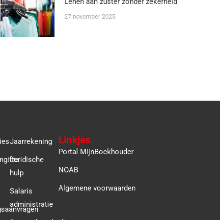
Lenen aan zuster zonder zekerheid
27 november 2025
Linkjes
ies
Jaarrekening
Portal MijnBoekhouder
ngifte
Juridische
NOAB
hulp
Algemene voorwaarden
Salaris
administratie
gsaanvragen