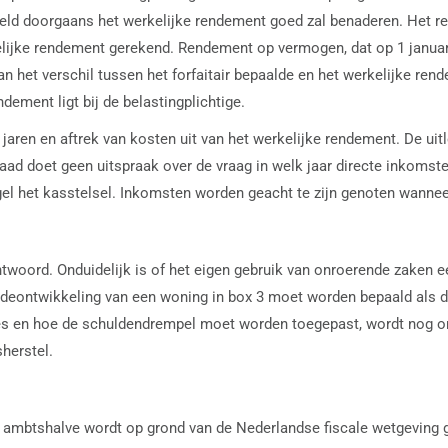
eld doorgaans het werkelijke rendement goed zal benaderen. Het re
kelijke rendement gerekend. Rendement op vermogen, dat op 1 januar
het verschil tussen het forfaitair bepaalde en het werkelijke rende
dement ligt bij de belastingplichtige.
jaren en aftrek van kosten uit van het werkelijke rendement. De uit
ad doet geen uitspraak over de vraag in welk jaar directe inkomste
gel het kasstelsel. Inkomsten worden geacht te zijn genoten wannee
ntwoord. Onduidelijk is of het eigen gebruik van onroerende zaken e
eontwikkeling van een woning in box 3 moet worden bepaald als dez
ties en hoe de schuldendrempel moet worden toegepast, wordt nog on
herstel.
f ambtshalve wordt op grond van de Nederlandse fiscale wetgeving g