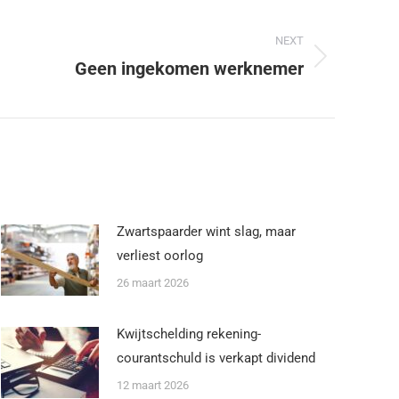
NEXT
Geen ingekomen werknemer
Zwartspaarder wint slag, maar
verliest oorlog
26 maart 2026
Kwijtschelding rekening-
courantschuld is verkapt dividend
12 maart 2026