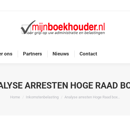
Home
Diensten
Onze doelgroep
Over ons
r ons
Partners
Nieuws
Contact
ALYSE ARRESTEN HOGE RAAD BO
Je bent hier:
Home
Inkomstenbelasting
Analyse arresten Hoge Raad box…