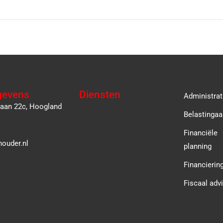
gevens
Diensten
Administrat
laan 22c, Hoogland
Belastingaa
Financiële
ouder.nl
planning
Financierin
Fiscaal adv