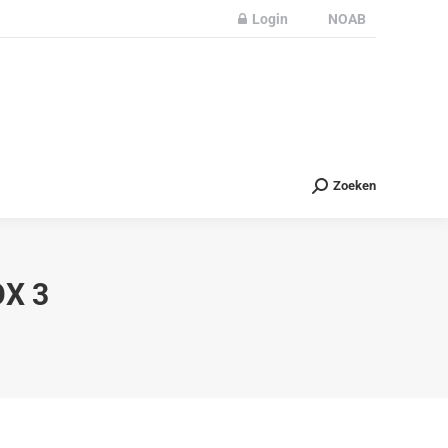
Login
NOAB
Partners
Nieuws
Contact
Zoeken
Zoeken
X 3