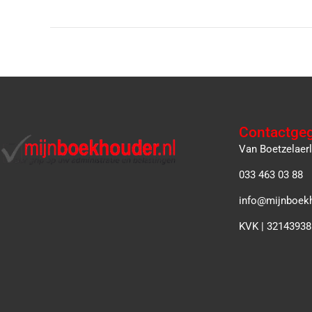
Contactge
Van Boetzelaer
033 463 03 88
info@mijnboekh
KVK | 32143938