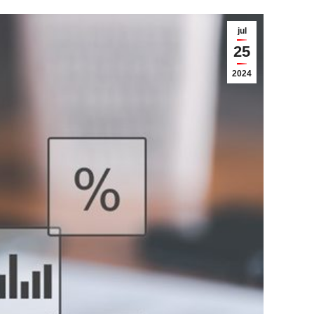
jul
25
2024