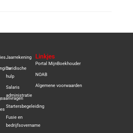
Linkjes
ies
Jaarrekening
Portal MijnBoekhouder
ngifte
Juridische
NOAB
hulp
Algemene voorwaarden
Salaris
administratie
gsaanvragen
Startersbegeleiding
ies
Fusie en
bedrijfsovername