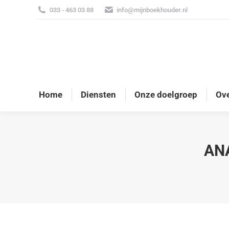
033 - 463 03 88
info@mijnboekhouder.nl
Home
Diensten
Onze doelgroep
Ove
AN