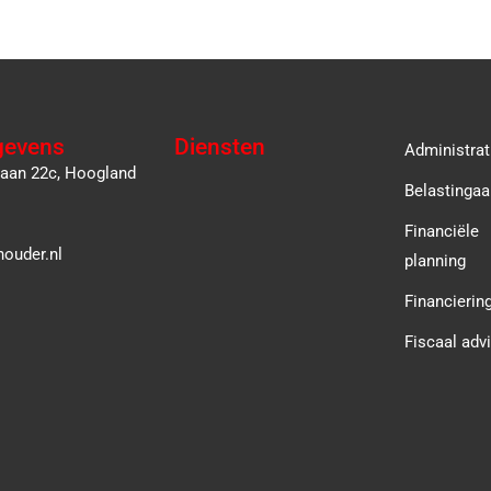
gevens
Diensten
Administrat
laan 22c, Hoogland
Belastingaa
Financiële
ouder.nl
planning
Financierin
Fiscaal adv