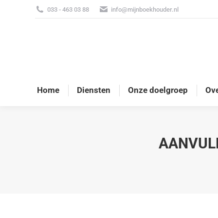
033 - 463 03 88
info@mijnboekhouder.nl
Home
Diensten
Onze doelgroep
Ove
AANVULL