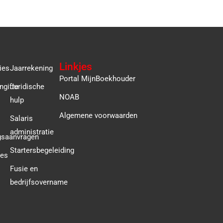
Linkjes
ies
Jaarrekening
Portal MijnBoekhouder
ngifte
Juridische
NOAB
hulp
Algemene voorwaarden
Salaris
administratie
gsaanvragen
Startersbegeleiding
ies
Fusie en
bedrijfsovername