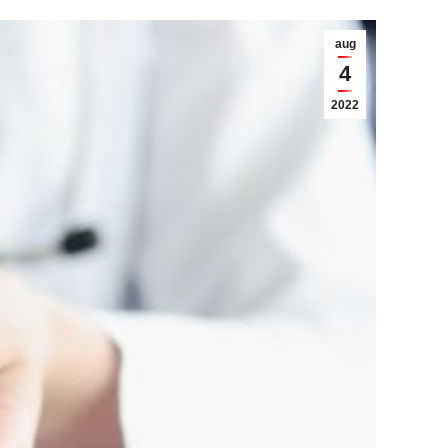
aug
4
2022