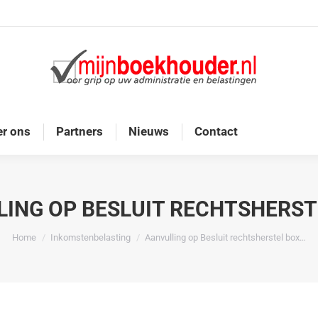
Home
Diensten
Onze doelgroep
Over ons
r ons
Partners
Nieuws
Contact
ING OP BESLUIT RECHTSHERST
Je bent hier:
Home
Inkomstenbelasting
Aanvulling op Besluit rechtsherstel box…