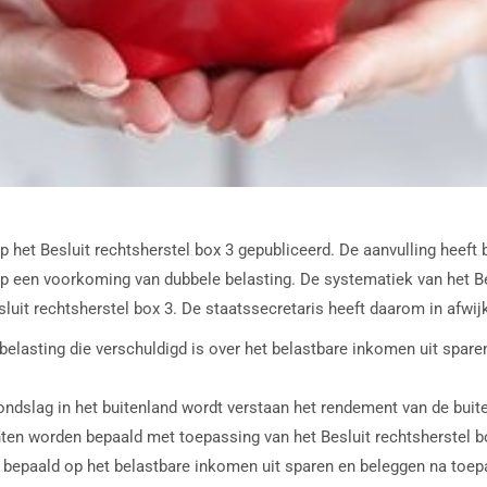
p het Besluit rechtsherstel box 3 gepubliceerd. De aanvulling heeft
 op een voorkoming van dubbele belasting. De systematiek van het B
Besluit rechtsherstel box 3. De staatssecretaris heeft daarom in afw
lasting die verschuldigd is over het belastbare inkomen uit sparen
ondslag in het buitenland wordt verstaan het rendement van de buit
ten worden bepaald met toepassing van het Besluit rechtsherstel b
paald op het belastbare inkomen uit sparen en beleggen na toepass