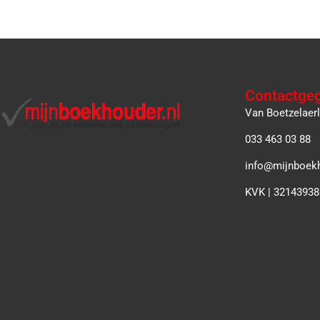
Contactge
Van Boetzelaer
033 463 03 88
info@mijnboekh
KVK | 32143938