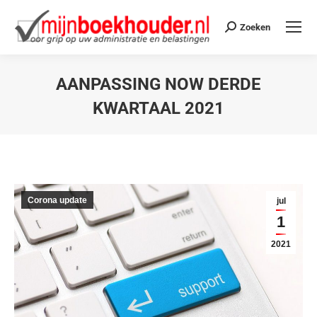
Zoeken
AANPASSING NOW DERDE
KWARTAAL 2021
Je bent hier:
Corona update
jul
1
2021