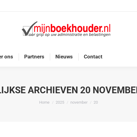
Home
Diensten
Onze doelgroep
Over ons
r ons
Partners
Nieuws
Contact
IJKSE ARCHIEVEN
20 NOVEMBE
Je bent hier:
Home
2025
november
20