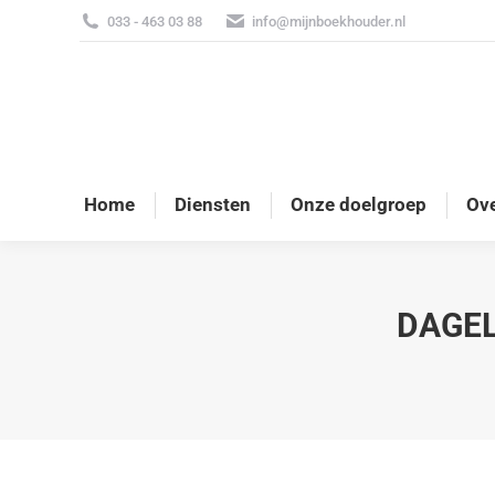
033 - 463 03 88
info@mijnboekhouder.nl
Home
Diensten
Onze doelgroep
Ove
DAGEL