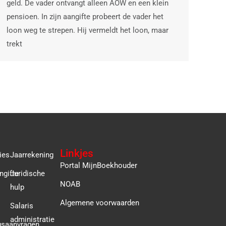
geld. De vader ontvangt alleen AOW en een klein
pensioen. In zijn aangifte probeert de vader het
loon weg te strepen. Hij vermeldt het loon, maar
trekt
Linkjes
ies
Jaarrekening
Portal MijnBoekhouder
ngifte
Juridische
NOAB
hulp
Algemene voorwaarden
Salaris
administratie
gsaanvragen