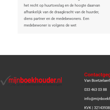
het recht op huurtoeslag en de hoogte daarvan
afhankelijk van de draagkracht van de huurder,
diens partner en de medebewoners. Een
medebewoner is volgens de wet
Contactge
Van Boetzelaer
033 463 03 88
info@mijnboekh
KVK | 32143938