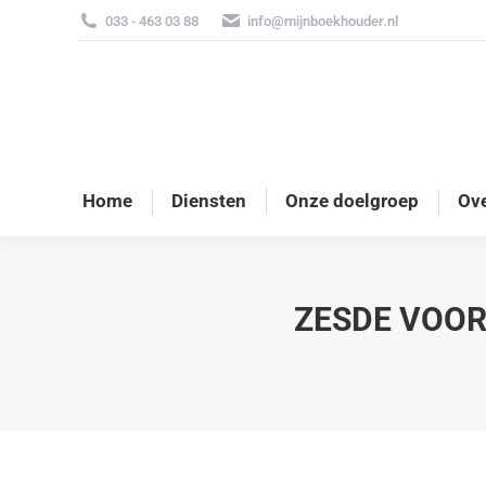
033 - 463 03 88
info@mijnboekhouder.nl
Home
Diensten
Onze doelgroep
Ove
ZESDE VOOR