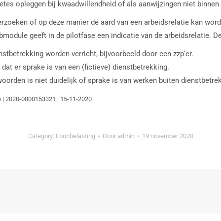
tes opleggen bij kwaadwillendheid of als aanwijzingen niet binnen e
erzoeken of op deze manier de aard van een arbeidsrelatie kan wor
module geeft in de pilotfase een indicatie van de arbeidsrelatie. D
stbetrekking worden verricht, bijvoorbeeld door een zzp‘er.
 dat er sprake is van een (fictieve) dienstbetrekking.
orden is niet duidelijk of sprake is van werken buiten dienstbetrek
ie | 2020-0000153321 | 15-11-2020
Category:
Loonbelasting
Door
admin
19 november 2020