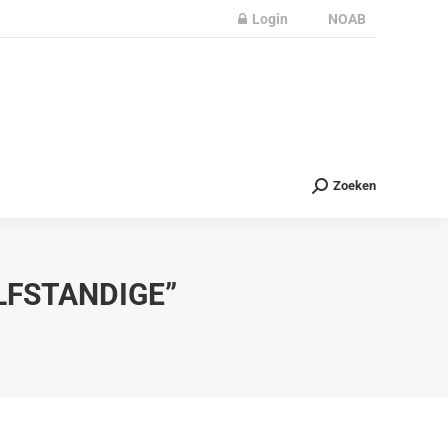
Login
NOAB
Partners
Nieuws
Contact
Zoeken
Zoeken
LFSTANDIGE”