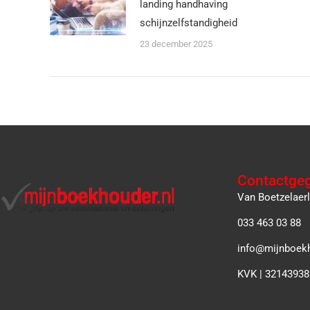
landing handhaving
schijnzelfstandigheid
23 december 2025
Contactge
Van Boetzelaer
033 463 03 88
info@mijnboekh
KVK | 32143938