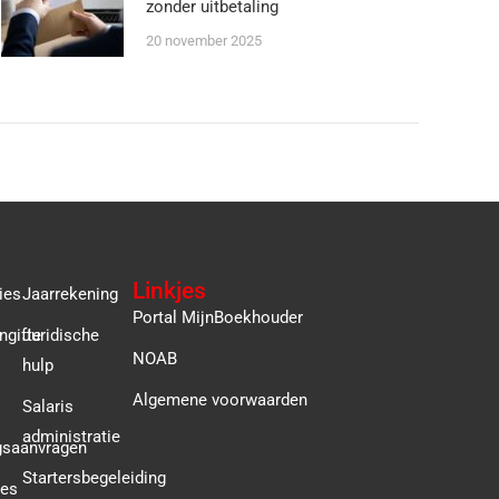
zonder uitbetaling
20 november 2025
Linkjes
ies
Jaarrekening
Portal MijnBoekhouder
ngifte
Juridische
NOAB
hulp
Algemene voorwaarden
Salaris
administratie
gsaanvragen
Startersbegeleiding
ies