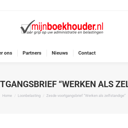
Home
Diensten
Onze doelgroep
Over ons
r ons
Partners
Nieuws
Contact
TGANGSBRIEF “WERKEN ALS ZE
Je bent hier:
Home
Loonbelasting
Zesde voortgangsbrief “Werken als zelfstandige”