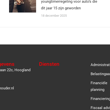
youngtimerregeling voor auto’s die
dit jaar 15 zijn geworden
18 december 2025
gevens
Diensten
Administrat
laan 22c, Hoogland
Belastingaa
Financiële
ouder.nl
planning
Financierin
Fiscaal adv