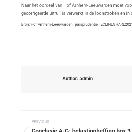
Naar het oordeel van Hof Arnhem-Leeuwarden moet voor de
gecorrigeerde uitruil is verwerkt in de loonstroken en in
Bron: Hof Arnhem-Leeuwarden | jurisprudentie | ECLINLGHARL202
Author:
admin
PREVIOUS
Conclusie A-G: belastingheffing box 3 