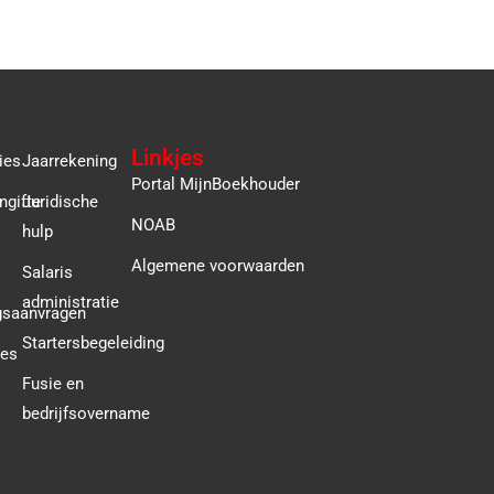
Linkjes
ies
Jaarrekening
Portal MijnBoekhouder
ngifte
Juridische
NOAB
hulp
Algemene voorwaarden
Salaris
administratie
gsaanvragen
Startersbegeleiding
ies
Fusie en
bedrijfsovername