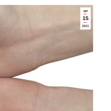
apr
15
2021