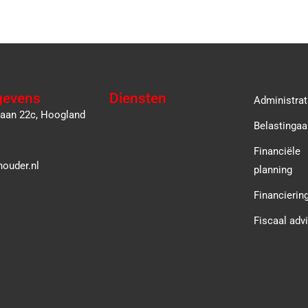
gevens
Diensten
Administrat
laan 22c, Hoogland
Belastingaa
Financiële
ouder.nl
planning
Financierin
Fiscaal adv