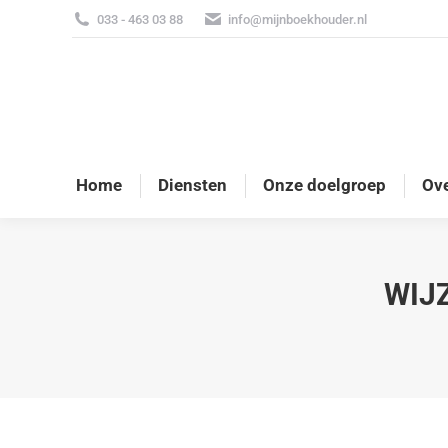
033 - 463 03 88
info@mijnboekhouder.nl
Home
Diensten
Onze doelgroep
Ove
WIJ