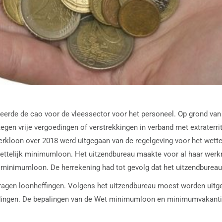
teerde de cao voor de vleessector voor het personeel. Op grond van 
en vrije vergoedingen of verstrekkingen in verband met extraterrit
werkloon over 2018 werd uitgegaan van de regelgeving voor het wette
wettelijk minimumloon. Het uitzendbureau maakte voor al haar wer
jk minimumloon. De herrekening had tot gevolg dat het uitzendburea
agen loonheffingen. Volgens het uitzendbureau moest worden uitge
edingen. De bepalingen van de Wet minimumloon en minimumvakantiet