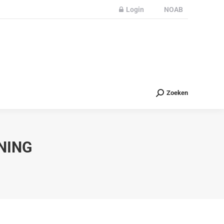
Login
NOAB
Partners
Nieuws
Contact
Zoeken
Zoeken
NING