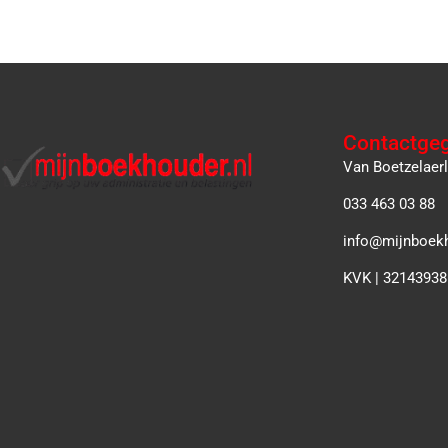
Contactge
Van Boetzelaer
033 463 03 88
info@mijnboekh
KVK | 32143938