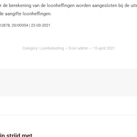
 berekening van de loonheffingen worden aangesloten bij de uiteind
 de aangifte loonheffingen.
12878, 20/00354 | 22-03-2021
Category:
Loonbelasting
Door
admin
15 april 2021
in strijd met