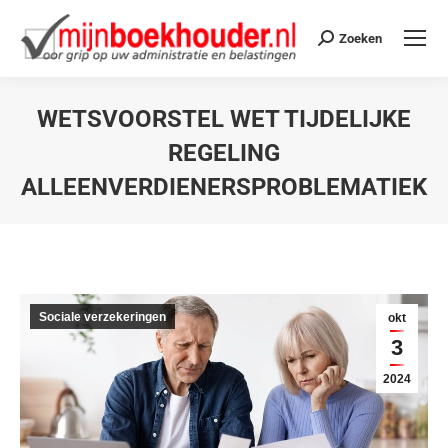
Zoeken
WETSVOORSTEL WET TIJDELIJKE
REGELING
ALLEENVERDIENERSPROBLEMATIEK
Je bent hier:
Sociale verzekeringen
okt
3
2024