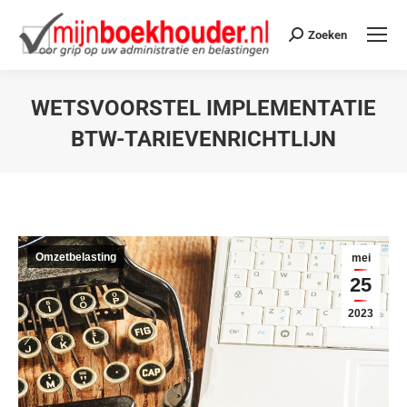
Zoeken
WETSVOORSTEL IMPLEMENTATIE
BTW-TARIEVENRICHTLIJN
Je bent hier:
Omzetbelasting
mei
25
2023