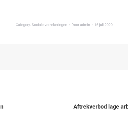
Category:
Sociale verzekeringen
Door
admin
16 juli 2020
en
Aftrekverbod lage a