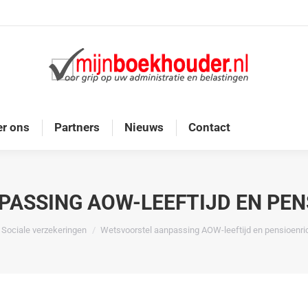
Home
Diensten
Onze doelgroep
Over ons
r ons
Partners
Nieuws
Contact
ASSING AOW-LEEFTIJD EN PEN
hier:
Sociale verzekeringen
Wetsvoorstel aanpassing AOW-leeftijd en pensioenric