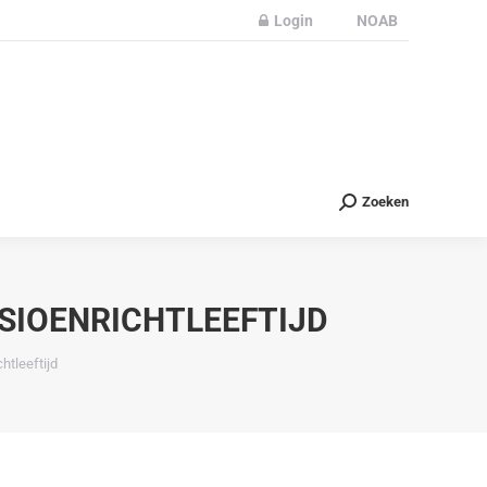
Login
NOAB
Partners
Nieuws
Contact
Zoeken
Zoeken
SIOENRICHTLEEFTIJD
htleeftijd