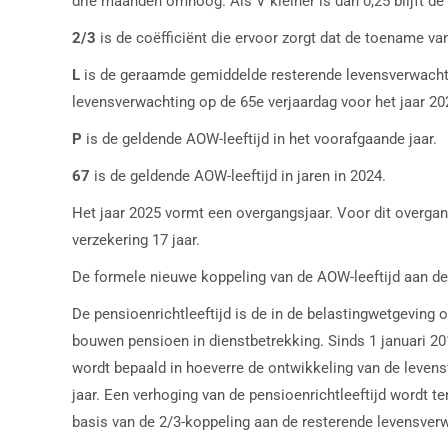
drie maanden omhoog. Als V kleiner is dan 0,25 blijft de 
2/3
is de coëfficiënt die ervoor zorgt dat de toename va
L
is de geraamde gemiddelde resterende levensverwachti
levensverwachting op de 65e verjaardag voor het jaar 20
P
is de geldende AOW-leeftijd in het voorafgaande jaar.
67
is de geldende AOW-leeftijd in jaren in 2024.
Het jaar 2025 vormt een overgangsjaar. Voor dit overgan
verzekering 17 jaar.
De formele nieuwe koppeling van de AOW-leeftijd aan de 
De pensioenrichtleeftijd is de in de belastingwetgeving
bouwen pensioen in dienstbetrekking. Sinds 1 januari 20
wordt bepaald in hoeverre de ontwikkeling van de levensv
jaar. Een verhoging van de pensioenrichtleeftijd wordt te
basis van de 2/3-koppeling aan de resterende levensverw