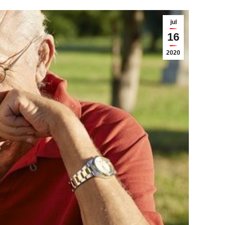
jul
16
2020