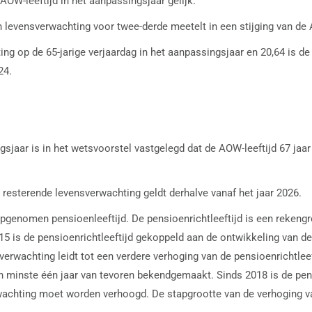
AOW-leeftijd in het aanpassingsjaar gelijk.
n levensverwachting voor twee-derde meetelt in een stijging van de 
ng op de 65-jarige verjaardag in het aanpassingsjaar en 20,64 is 
24.
gsjaar is in het wetsvoorstel vastgelegd dat de AOW-leeftijd 67 jaa
resterende levensverwachting geldt derhalve vanaf het jaar 2026.
 opgenomen pensioenleeftijd. De pensioenrichtleeftijd is een rekeng
15 is de pensioenrichtleeftijd gekoppeld aan de ontwikkeling van d
erwachting leidt tot een verdere verhoging van de pensioenrichtleef
n minste één jaar van tevoren bekendgemaakt. Sinds 2018 is de pensio
achting moet worden verhoogd. De stapgrootte van de verhoging van d