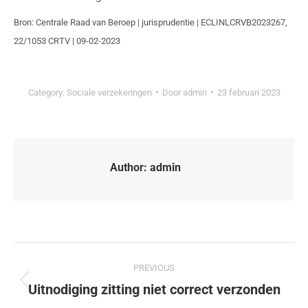
Bron: Centrale Raad van Beroep | jurisprudentie | ECLINLCRVB2023267,
22/1053 CRTV | 09-02-2023
Category:
Sociale verzekeringen
Door
admin
23 februari 2023
Author:
admin
PREVIOUS
Uitnodiging zitting niet correct verzonden