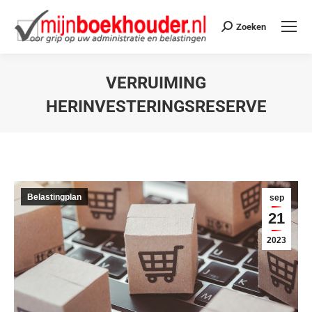
Zoeken
VERRUIMING
HERINVESTERINGSRESERVE
Je bent hier:
Belastingplan
sep
21
2023